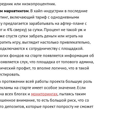
редник или низкопроцентник.
ым маркетингом
. В хайп-индустрии в последние
етинг, включающий тариф с однодневными
у предлагается зарабатывать на афтер-плане с
и 4% сверху) за сутки. Процент не такой уж и
е спустя сутки забрать деньги или играть на
ратить игру, выглядит настолько привлекательно,
подключаются к сотрудничеству с площадкой.
ногих фондов на старте появляется информация об
оявляется слух, что площадка от топового админа,
ческий профит, то вполне логично, что в такой
естировать.
На протяжении всей работы проекта большую роль
рекламы на старте имеет особое значение. Если
на всех блогах и
мониторингах
, пытаясь таким
шенное внимание, то есть большой риск, что со
го депозитов, которые проект попросту не сможет