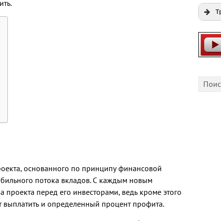
ить.
Т
Expi
Play
Cfgli
роекта, основанного по принципу финансовой
абильного потока вкладов. С каждым новым
а проекта перед его инвесторами, ведь кроме этого
т выплатить и определенный процент профита.