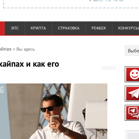
ЭПС
КРИПТА
СТРАХОВКА
РЕФБЕК
КОНКУРСЫ
айпах
> Вы здесь
хайпах и как его