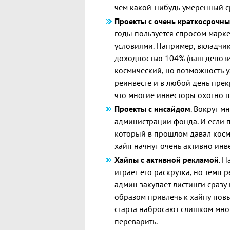
чем какой-нибудь умеренный с
Проекты с очень краткосрочн
годы пользуется спросом марк
условиями. Например, вкладчик
доходностью 104% (ваш депозит 
космический, но возможность уж
реинвесте и в любой день прек
что многие инвесторы охотно 
Проекты с инсайдом
. Вокруг м
администрации фонда. И если п
который в прошлом давал косми
хайп начнут очень активно инв
Хайпы с активной рекламой
. 
играет его раскрутка, но темп 
админ закупает листинги сразу 
образом привлечь к хайпу повы
старта набросают слишком мно
переварить.