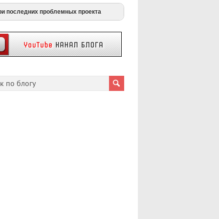
ри последних проблемных проекта
payouts
berty