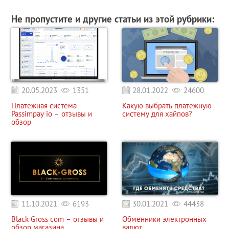
Не пропустите и другие статьи из этой рубрики:
20.05.2023
1351
28.01.2022
24600
Платежная система
Какую выбрать платежную
Passimpay io – отзывы и
систему для хайпов?
обзор
11.10.2021
6193
30.01.2021
44438
Black Gross com – отзывы и
Обменники электронных
обзор магазина
валют