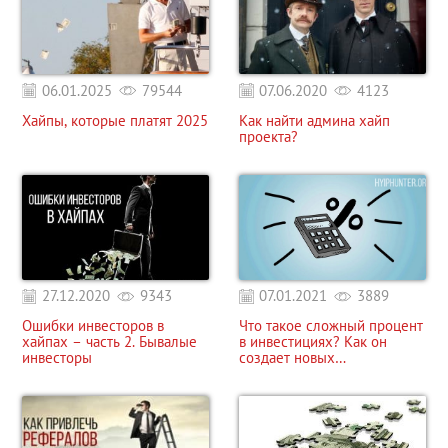
06.01.2025
79544
07.06.2020
4123
Хайпы, которые платят 2025
Как найти админа хайп
проекта?
27.12.2020
9343
07.01.2021
3889
Ошибки инвесторов в
Что такое сложный процент
хайпах – часть 2. Бывалые
в инвестициях? Как он
инвесторы
создает новых
миллионеров и банкротов?