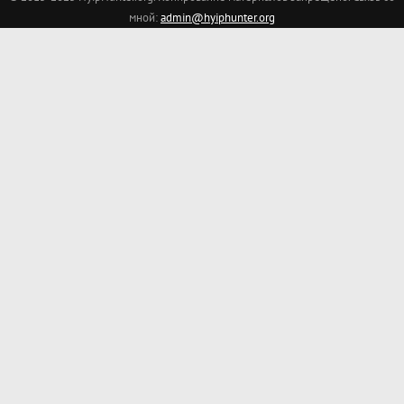
мной:
admin@hyiphunter.org