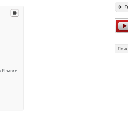
Т
Expi
Play
Cfgli
n Finance