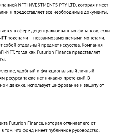
панией NFT INVESTMENTS PTY LTD, которая имеет
лии и предоставляет все необходимые документы,
ляется в сфере децентрализованных финансов, если
с NFT-токенами – невзаимозаменяемыми монетами,
т собой отдельный предмет искусства. Компания
i-NFT, тогда как Futurion Finance представляет
ты.
мление, удобный и функциональный личный
ям ресурса также нет никаких претензий. В
льном движке, использует шифрование и защиту от
а Futurion Finance, которая отличает его от
в том, что фонд имеет публичное руководство,