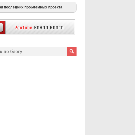
ри последних проблемных проекта
payouts
berty