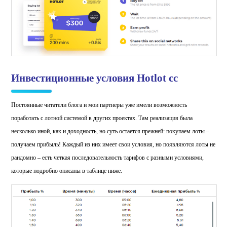
Инвестиционные условия Hotlot cc
Постоянные читатели блога и мои партнеры уже имели возможность
поработать с лотной системой в других проектах. Там реализация была
несколько иной, как и доходность, но суть остается прежней: покупаем лоты –
получаем прибыль! Каждый из них имеет свои условия, но появляются лоты не
рандомно – есть четкая последовательность тарифов с разными условиями,
которые подробно описаны в таблице ниже.