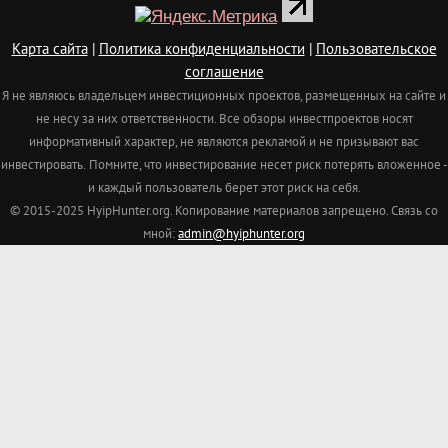
Карта сайта
|
Политика конфиденциальности
|
Пользовательское
соглашение
Я не являюсь владельцем инвестиционных проектов, размещенных на сайте и
не несу за них ответственности. Все обзоры инвестпроектов носят
информативный характер, не являются рекламой и не призывают вас
инвестировать.
Помните, что инвестирование несет риск потерять вложенное -
и каждый пользователь берет этот риск на себя.
© 2015-2025 HyipHunter.org. Копирование материалов запрещено. Связь со
мной:
admin@hyiphunter.org