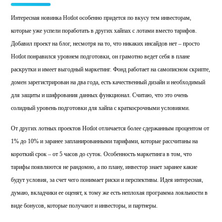
Интересная новинка Hotlot особенно придется по вкусу тем инвесторам,
которые уже успели поработать в других хайпах с лотами вместо тарифов.
Добавил проект на блог, несмотря на то, что никаких инсайдов нет – просто
Hotlot понравился уровнем подготовки, он грамотно ведет себя в плане
раскрутки и имеет выгодный маркетинг. Фонд работает на самописном скрипте,
домен зарегистрирован на два года, есть качественный дизайн и необходимый
для защиты и шифрования данных функционал. Считаю, что это очень
солидный уровень подготовки для хайпа с краткосрочными условиями.
От других лотных проектов Hotlot отличается более сдержанным процентом от
1% до 10% и заранее запланированными тарифами, которые рассчитаны на
короткий срок – от 5 часов до суток. Особенность маркетинга в том, что
тарифы появляются не рандомно, а по плану, инвестор знает заранее какие
будут условия, за счет чего понимает риски и перспективы. Идея интересная,
думаю, вкладчики ее оценят, к тому же есть неплохая программа лояльности в
виде бонусов, которые получают и инвесторы, и партнеры.