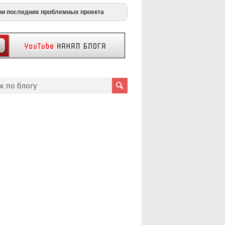
ри последних проблемных проекта
payouts
berty