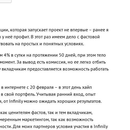
ации, которая запускает проект не впервые – ранее я
 у неё профит. В этот раз имеем дело с фастовой
твовать на простых и понятных условиях.
 4% в сутки на протяжении 50 дней, при этом тело
омент. За вывод есть комиссия, но ее легко отбить
у вкладчикам предоставляется возможность работать
 в интернете с 20 февраля – в этот день хайп
о в свой портфель. Учитывая ранний вход, опыт
 от Infinily можно ожидать хороших результатов.
как ценителям фастов, так и тем вкладчикам,
умеренным маркетингом, так как возможность
сти. Для моих партнеров условия участия в Infinily