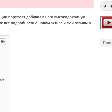
Т
Expi
ации портфеля добавил в него высокодоходную
Play
ете все подробности о новом активе и мои отзывы о
Cfgli
net