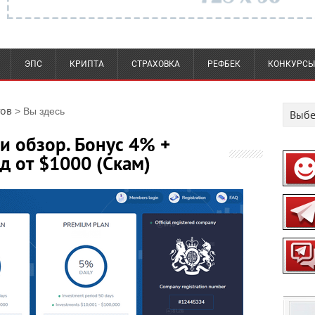
ЭПС
КРИПТА
СТРАХОВКА
РЕФБЕК
КОНКУРСЫ
тов
> Вы здесь
ы и обзор. Бонус 4% +
д от $1000 (Скам)