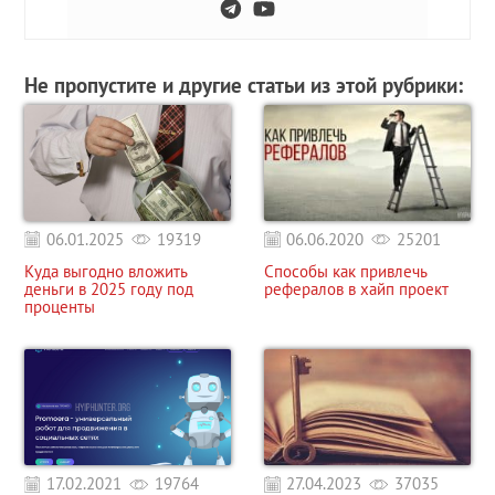
Не пропустите и другие статьи из этой рубрики:
06.01.2025
19319
06.06.2020
25201
Куда выгодно вложить
Способы как привлечь
деньги в 2025 году под
рефералов в хайп проект
проценты
17.02.2021
19764
27.04.2023
37035