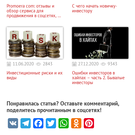
Promoera com: отзывы и
С чего начать новичку-
обзор сервиса для
инвестору
продвижения в соцсетях, а
также заработка без
вложений
11.06.2020
2843
27.12.2020
9343
Инвестиционные риски и их
Ошибки инвесторов в
виды
хайпах – часть 2. Бывалые
инвесторы
Понравилась статья? Оставьте комментарий,
поделитесь прочитанным в соцсетях!
VK
Telegram
Facebook
Twitter
WhatsApp
Odnoklassniki
Pinterest