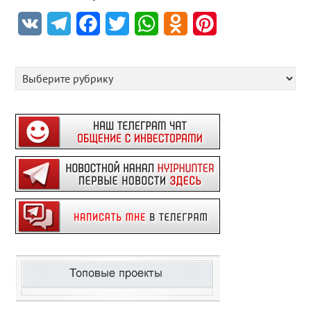
VK
Telegram
Facebook
Twitter
WhatsApp
Odnoklassniki
Pinterest