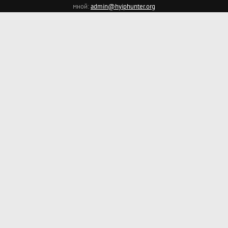
мной:
admin@hyiphunter.org