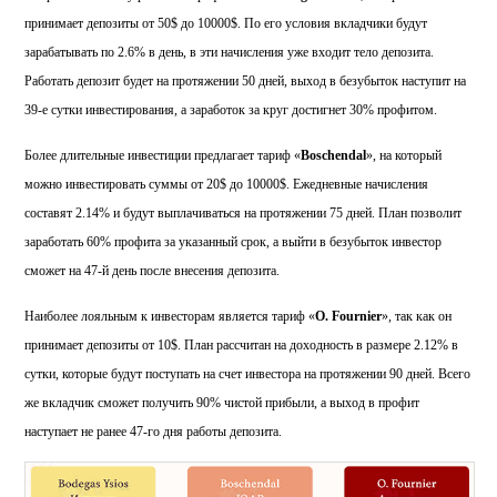
принимает депозиты от 50$ до 10000$. По его условия вкладчики будут
зарабатывать по 2.6% в день, в эти начисления уже входит тело депозита.
Работать депозит будет на протяжении 50 дней, выход в безубыток наступит на
39-е сутки инвестирования, а заработок за круг достигнет 30% профитом.
Более длительные инвестиции предлагает тариф «
Boschendal
», на который
можно инвестировать суммы от 20$ до 10000$. Ежедневные начисления
составят 2.14% и будут выплачиваться на протяжении 75 дней. План позволит
заработать 60% профита за указанный срок, а выйти в безубыток инвестор
сможет на 47-й день после внесения депозита.
Наиболее лояльным к инвесторам является тариф «
O. Fournier
», так как он
принимает депозиты от 10$. План рассчитан на доходность в размере 2.12% в
сутки, которые будут поступать на счет инвестора на протяжении 90 дней. Всего
же вкладчик сможет получить 90% чистой прибыли, а выход в профит
наступает не ранее 47-го дня работы депозита.