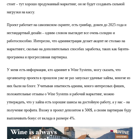
стоит – тут хорошо продуманный маркетинг, он не будет создавать сильной
нагрузки на кассу.
Проект работает на самописном скрипте, есть гринбар, домен до 2025 года и
нестандартный дизайн – одним словом выглядит все очень солидно и
работоспособно. Интересно, что администрация делает акцент не столько на
маркетинге, сколько на дополнительных способах заработка, таких как баунти-
программа и прогрессивная партнерка.
У меня есть информация, кто админит в Wine Systems, могу сказать, что
организатор проекта в прошлом уже не раз запускал удачные хайпы, многие из
них были на блоге. Учитывая опытность админа, много интересных фишек,
положительные отзывы о Wine Systems и рабочий маркетинг, можно
утверждать, что у хайпа есть хорошие шансы на достойную работу, а у нас – на
получение профита. Вхожу в проект депозитом в 500$, а своим партнерам буду
выплачивать бонус от вклада в размере 4%.