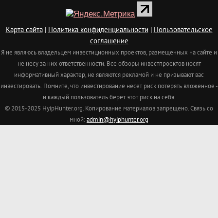
Карта сайта
|
Политика конфиденциальности
|
Пользовательское
соглашение
Я не являюсь владельцем инвестиционных проектов, размещенных на сайте и
не несу за них ответственности. Все обзоры инвестпроектов носят
информативный характер, не являются рекламой и не призывают вас
инвестировать.
Помните, что инвестирование несет риск потерять вложенное -
и каждый пользователь берет этот риск на себя.
© 2015-2025 HyipHunter.org. Копирование материалов запрещено. Связь со
мной:
admin@hyiphunter.org