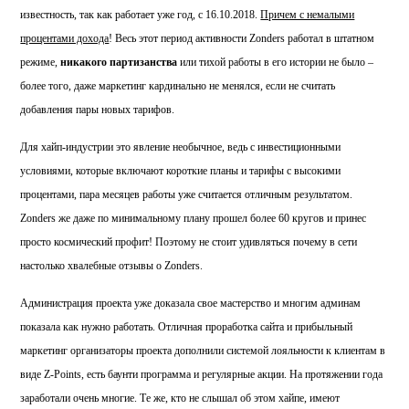
известность, так как работает уже год, с 16.10.2018.
Причем с немалыми
процентами дохода
! Весь этот период активности Zonders работал в штатном
режиме,
никакого партизанства
или тихой работы в его истории не было –
более того, даже маркетинг кардинально не менялся, если не считать
добавления пары новых тарифов.
Для хайп-индустрии это явление необычное, ведь с инвестиционными
условиями, которые включают короткие планы и тарифы с высокими
процентами, пара месяцев работы уже считается отличным результатом.
Zonders же даже по минимальному плану прошел более 60 кругов и принес
просто космический профит! Поэтому не стоит удивляться почему в сети
настолько хвалебные отзывы о Zonders.
Администрация проекта уже доказала свое мастерство и многим админам
показала как нужно работать. Отличная проработка сайта и прибыльный
маркетинг организаторы проекта дополнили системой лояльности к клиентам в
виде Z-Points, есть баунти программа и регулярные акции. На протяжении года
заработали очень многие. Те же, кто не слышал об этом хайпе, имеют