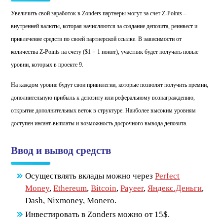
Увеличить свой заработок в Zonders партнеры могут за счет Z-Points –
внутренней валюты, которая начисляются за создание депозита, реинвест и
привлечение средств по своей партнерской ссылке. В зависимости от
количества Z-Points на счету ($1 = 1 поинт), участник будет получать новые
уровни, которых в проекте 9.
На каждом уровне будут свои привилегии, которые позволят получить премии,
дополнительную прибыль к депозиту или реферальному вознаграждению,
открытие дополнительных веток в структуре. Наиболее высоким уровням
доступен инсант-выплаты и возможность досрочного вывода депозита.
Ввод и вывод средств
Осуществлять вклады можно через
Perfect
Money
,
Ethereum
,
Bitcoin
,
Payeer
,
Яндекс.Деньги
,
Dash, Nixmoney, Monero.
Инвестировать в Zonders можно от 15$.