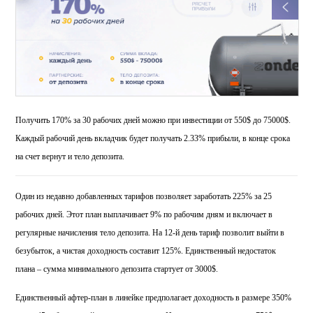
Получить 170% за 30 рабочих дней можно при инвестиции от 550$ до 75000$.
Каждый рабочий день вкладчик будет получать 2.33% прибыли, в конце срока
на счет вернут и тело депозита.
Один из недавно добавленных тарифов позволяет заработать 225% за 25
рабочих дней. Этот план выплачивает 9% по рабочим дням и включает в
регулярные начисления тело депозита. На 12-й день тариф позволит выйти в
безубыток, а чистая доходность составит 125%. Единственный недостаток
плана – сумма минимального депозита стартует от 3000$.
Единственный афтер-план в линейке предполагает доходность в размере 350%