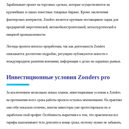
Зарабатывает проект на торговых сделках, которые осуществляются на
крупнейших и самых известных товарных биржах. Кроме заключения
фьючерсных контрактов, Zonders является крупным поставщиком сырья для
предприятий энергетической, автомобилестроительной, металлургической и
пищевой промышленности.
Легенда проекта неплохо проработана, так как деятельность Zonders
описывается достаточно подробно, регулярно публикуются новости о
международном развитии компании, информация о делах на сырьевых рынках.
Инвестиционные условия Zonders pro
За исключением нескольких новых планов, инвестиционные условия в Zonders
на протяжении всего срока работы проекта остались неизменными. На практике
они себя показали отлично, многие инвесторы уже протестировали их и
заработали свой профит. Особенность маркетинга в том, что практически все
тарифы выплачивают тело депозита в конце срока, поэтому нужно не забывать,