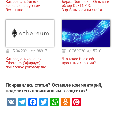
Как создать биткоин
Биржа Nominex – Отзывы и
кошелек на русском
обзор DeFi NMX.
бесплатно
Зарабатываем на стейкинге
токена
13.04.2021
98917
10.06.2020
5310
Как создать кошелек
Что такое блокчейн
Ethereum (Эфириум) –
простыми словами?
пошаговое руководство
Понравилась статья? Оставьте комментарий,
поделитесь прочитанным в соцсетях!
VK
Telegram
Facebook
Twitter
WhatsApp
Odnoklassniki
Pinterest