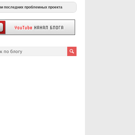
ри последних проблемных проекта
payouts
berty